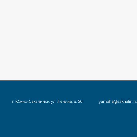
г. Южно-Сахалинск, ул. Ленина, д. 561
yamaha@sakhalin.r