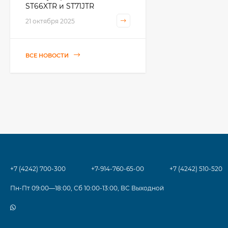
ST66XTR и ST71JTR
21 октября 2025
ВСЕ НОВОСТИ
+7 (4242) 700-300
+7-914-760-65-00
+7 (4242) 510-520
Пн-Пт 09:00—18:00, Сб 10:00-13:00, ВС Выходной