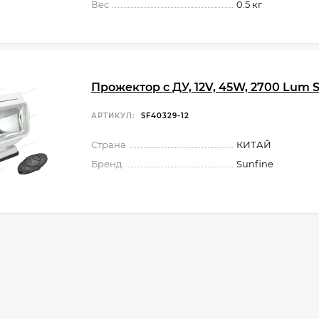
Вес
0.5 кг
Прожектор с ДУ, 12V, 45W, 2700 Lum 
АРТИКУЛ:
SF40329-12
Страна
КИТАЙ
Бренд
Sunfine