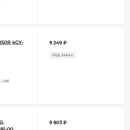
250R 4GY-
9 249
₽
ПОД ЗАКАЗ
 Ltd.
),
9 803
₽
181-00