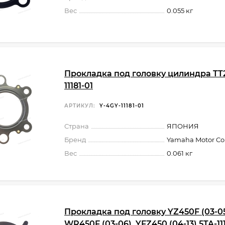
Вес
0.055 кг
Прокладка под головку цилиндра TT
11181-01
АРТИКУЛ:
Y-4GY-11181-01
Страна
ЯПОНИЯ
Бренд
Yamaha Motor Co.,
Вес
0.061 кг
Прокладка под головку YZ450F (03-05
WR450F (03-06), YFZ450 (04-13) 5TA-11