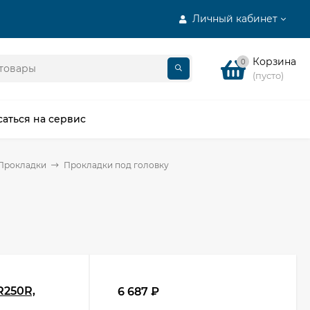
Личный кабинет
Корзина
0
(пусто)
саться на сервис
Прокладки
Прокладки под головку
R250R,
6 687
₽