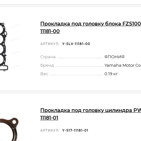
Прокладка под головку блока FZS100
11181-00
АРТИКУЛ:
Y-5LV-11181-00
Страна
ЯПОНИЯ
Бренд
Yamaha Motor Co.,
Вес
0.19 кг
Прокладка под головку цилиндра PW
11181-01
АРТИКУЛ:
Y-517-11181-01