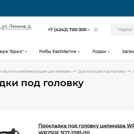
 ул. Ленина, д.
+7 (4242) 700-300
ера "Бриз"
Рибы EastMarine
Лодки
Запи
 части и комплектующие для техники
Для мотоциклов Yamaha
дки под головку
Прокладка под головку цилиндра W
WR250X 3D7-11181-00