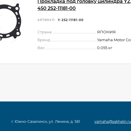
Прокладка под головку цилиндра YZ
450 2S2-11181-00
АРТИКУЛ:
Y-2S2-11181-00
Страна
ЯПОНИЯ
Бренд
Yamaha Motor Co.,
Вес
0.055 кг
г. Южно-Сахалинск, ул. Ленина, д. 561
yamaha@sakhalin.r