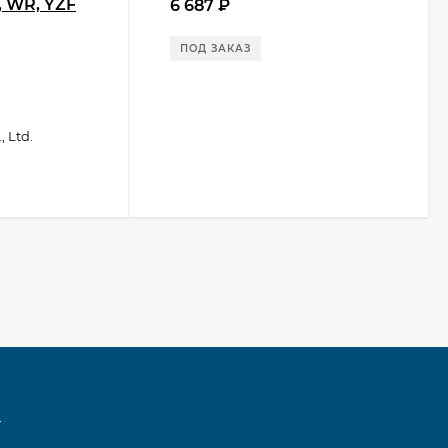
, WR, YZF
6 687
₽
ПОД ЗАКАЗ
 Ltd.
u