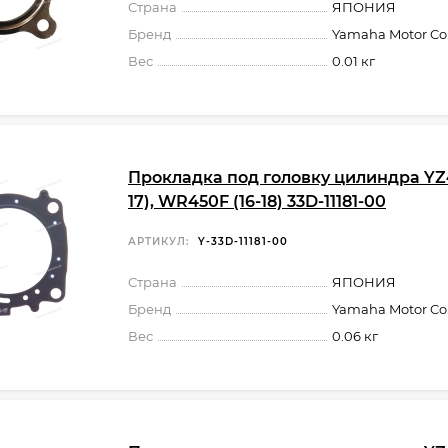
Страна
ЯПОНИЯ
Бренд
Yamaha Motor Co.,
Вес
0.01 кг
Прокладка под головку цилиндра YZ4
17), WR450F (16-18) 33D-11181-00
АРТИКУЛ:
Y-33D-11181-00
Страна
ЯПОНИЯ
Бренд
Yamaha Motor Co.,
Вес
0.06 кг