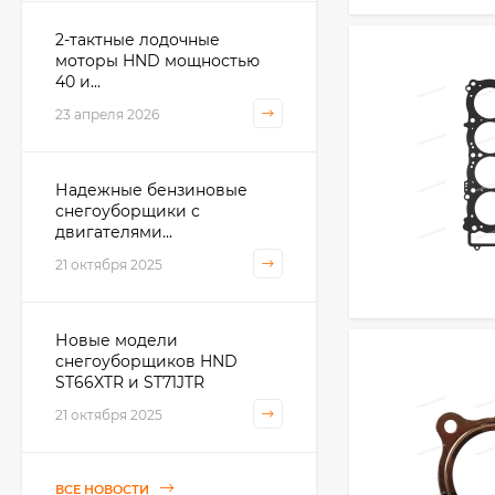
2-тактные лодочные
моторы HND мощностью
40 и...
23 апреля 2026
Надежные бензиновые
снегоуборщики с
двигателями...
21 октября 2025
Новые модели
снегоуборщиков HND
ST66XTR и ST71JTR
21 октября 2025
ВСЕ НОВОСТИ