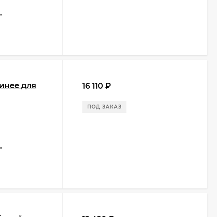
"
инее для
16 110
₽
ПОД ЗАКАЗ
"