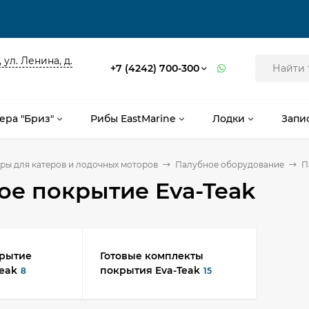
 ул. Ленина, д.
+7 (4242) 700-300
ера "Бриз"
Рибы EastMarine
Лодки
Запи
ры для катеров и лодочных моторов
Палубное оборудование
П
ое покрытие Eva-Teak
крытие
Готовые комплекты
Teak
покрытия Eva-Teak
8
15