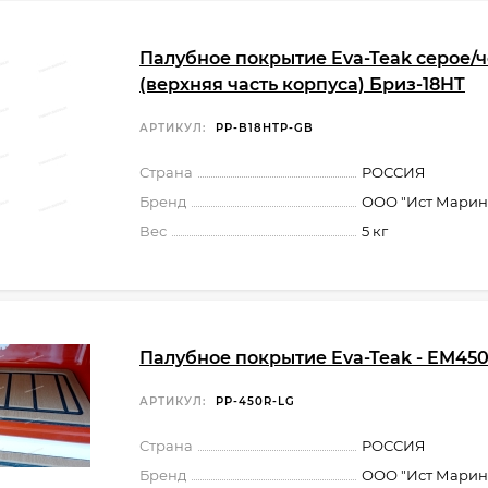
Палубное покрытие Eva-Teak серое/
(верхняя часть корпуса) Бриз-18HT
АРТИКУЛ:
PP-B18HTP-GB
Страна
РОССИЯ
Бренд
ООО "Ист Марин
Вес
5 кг
Палубное покрытие Eva-Teak - EM45
АРТИКУЛ:
PP-450R-LG
Страна
РОССИЯ
Бренд
ООО "Ист Марин