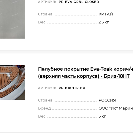
АРТИКУЛ:
PP-EVA-GRBL-CLOSED
Страна
КИТАЙ
Вес
2.5 кг
Палубное покрытие Eva-Teak корич/
(верхняя часть корпуса) - Бриз-18HT
АРТИКУЛ:
PP-B18HTP-BR
Страна
РОССИЯ
Бренд
ООО "Ист Марин
Вес
5 кг