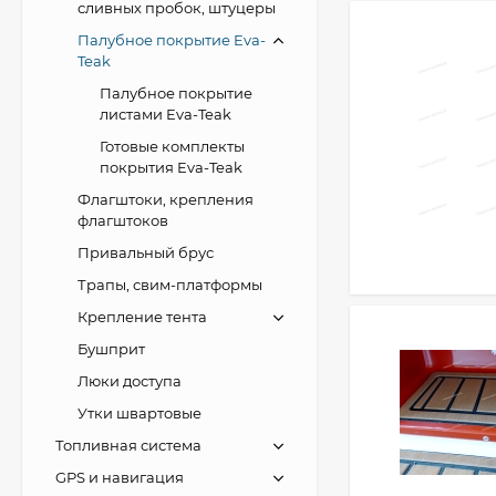
сливных пробок, штуцеры
Палубное покрытие Eva-
Teak
Палубное покрытие
листами Eva-Teak
Готовые комплекты
покрытия Eva-Teak
Флагштоки, крепления
флагштоков
Привальный брус
Трапы, свим-платформы
Крепление тента
Бушприт
Люки доступа
Утки швартовые
Топливная система
GPS и навигация