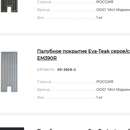
Страна
РОССИЯ
Бренд
ООО "Ист Марин
Вес
1 кг
Палубное покрытие Eva-Teak серое/с
EM390R
АРТИКУЛ:
PP-390R-G
Страна
РОССИЯ
Бренд
ООО "Ист Марин
Вес
1 кг