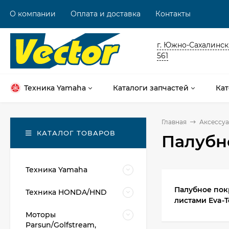
О компании
Оплата и доставка
Контакты
г. Южно-Сахалинск,
561
Техника Yamaha
Каталоги запчастей
Кат
Главная
Аксессуа
КАТАЛОГ ТОВАРОВ
Палубн
Техника Yamaha
Палубное по
Техника HONDA/HND
листами Eva-
Моторы
Parsun/Golfstream,