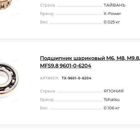
Страна
ТАЙВАНЬ
Бренд
X-Power
Вес
0.025 кг
Подшипник шариковый M6, M8, M9.8,
MFS9.8 9601-0-6204
АРТИКУЛ:
TX-9601-0-6204
Страна
ЯПОНИЯ
Бренд
Tohatsu
Вес
0.106 кг