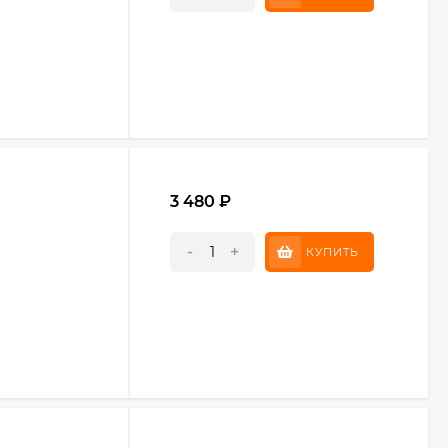
3 480
₽
-
+
КУПИТЬ