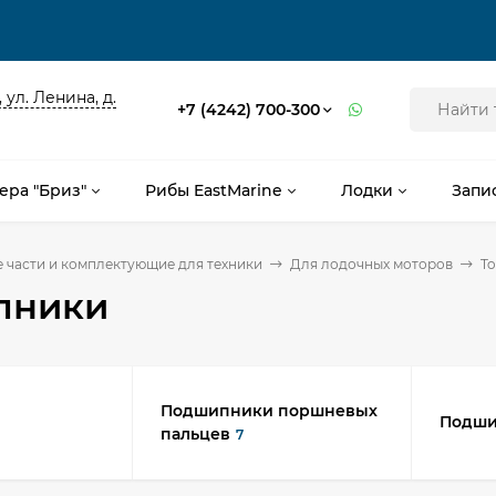
 ул. Ленина, д.
+7 (4242) 700-300
ера "Бриз"
Рибы EastMarine
Лодки
Запи
 части и комплектующие для техники
Для лодочных моторов
To
пники
Подшипники поршневых
Подши
пальцев
7