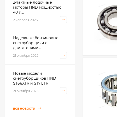
2-тактные лодочные
моторы HND мощностью
40 и...
23 апреля 2026
Надежные бензиновые
снегоуборщики с
двигателями...
21 октября 2025
Новые модели
снегоуборщиков HND
ST66XTR и ST71JTR
21 октября 2025
ВСЕ НОВОСТИ