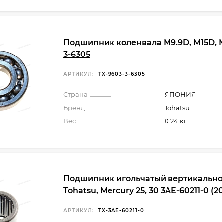
Подшипник коленвала M9.9D, M15D, 
3-6305
АРТИКУЛ:
TX-9603-3-6305
Страна
ЯПОНИЯ
Бренд
Tohatsu
Вес
0.24 кг
Подшипник игольчатый вертикально
Tohatsu, Mercury 25, 30 3AE-60211-0 (2
АРТИКУЛ:
TX-3AE-60211-0