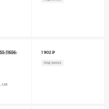
5-11656-
1 902
₽
ПОД ЗАКАЗ
 Ltd.