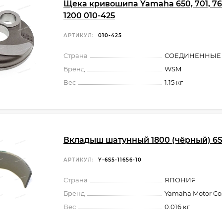
Щека кривошипа Yamaha 650, 701, 760
1200 010-425
АРТИКУЛ:
010-425
Страна
СОЕДИНЕННЫЕ
Бренд
WSM
Вес
1.15 кг
Вкладыш шатунный 1800 (чёрный) 6S5
АРТИКУЛ:
Y-6S5-11656-10
Страна
ЯПОНИЯ
Бренд
Yamaha Motor Co.,
Вес
0.016 кг