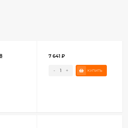
8
7 641
₽
-
+
КУПИТЬ