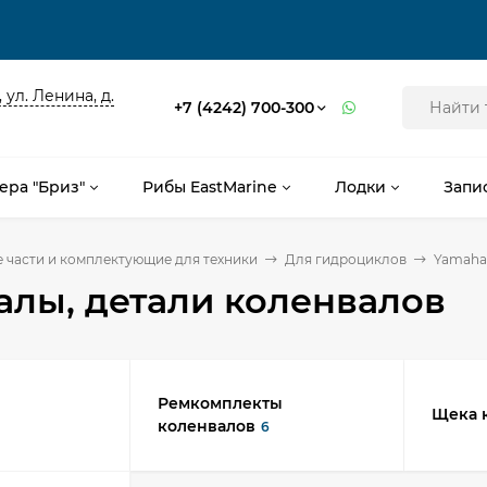
 ул. Ленина, д.
+7 (4242) 700-300
ера "Бриз"
Рибы EastMarine
Лодки
Запи
 части и комплектующие для техники
Для гидроциклов
Yamaha
алы, детали коленвалов
Ремкомплекты
Щека 
коленвалов
6