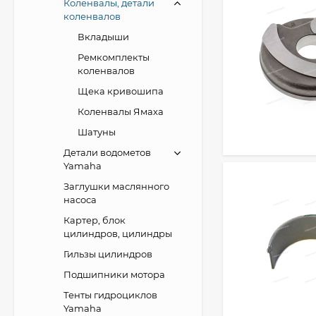
Коленвалы, детали
коленвалов
Вкладыши
Ремкомплекты
коленвалов
Щека кривошипа
Коленвалы Ямаха
Шатуны
Детали водометов
Yamaha
Заглушки маслянного
насоса
Картер, блок
цилиндров, цилиндры
Гильзы цилиндров
Подшипники мотора
Тенты гидроциклов
Yamaha