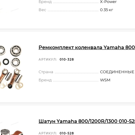
Бренд
X-Power
Вес
0.35 кг
Ремкомплект коленвала Yamaha 800
АРТИКУЛ:
010-328
Страна
СОЕДИНЕННЫЕ
Бренд
WSM
Шатун Yamaha 800/1200R/1300 010-52
АРТИКУЛ:
010-528