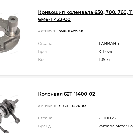
Кривошип коленвала 650, 700, 760, 11
6M6-11422-00
АРТИКУЛ:
6M6-11422-00
Страна
ТАЙВАНЬ
Бренд
X-Power
Вес
1.39 кг
Коленвал 62T-11400-02
АРТИКУЛ:
Y-62T-11400-02
Страна
ЯПОНИЯ
Бренд
Yamaha Motor Co.,