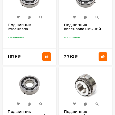
Подшипник
Подшипник
коленвала
коленвала нижний
шариковый, Yamaha
40X 93306-306V5
25-50 93306-305U3
В НАЛИЧИИ
В НАЛИЧИИ
1 979
₽
7 792
₽
Подшипник
Подшипник