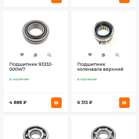
Подшипник 93332-
Подшипник
000W7
коленвала верхний
25B, 30H 93399-99951
В НАЛИЧИИ
В НАЛИЧИИ
4 888
₽
6 313
₽