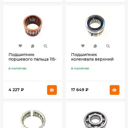
Подшипник
Подшипник
поршевого пальца 115-
коленвала верхний
225 93310-32337
25B, 30H 93399-99951
В НАЛИЧИИ
В НАЛИЧИИ
4 227
₽
17 649
₽