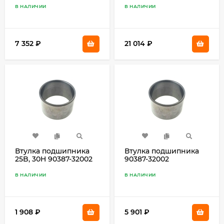
(19) 93332-000UE
В НАЛИЧИИ
В НАЛИЧИИ
7 352
₽
21 014
₽
Втулка подшипника
Втулка подшипника
25B, 30H 90387-32002
90387-32002
В НАЛИЧИИ
В НАЛИЧИИ
1 908
₽
5 901
₽