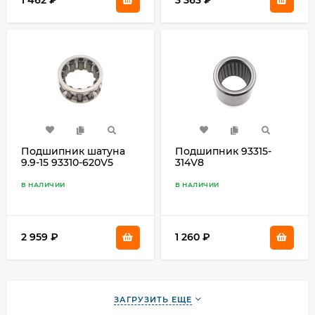
1 462
₽
3 363
₽
Подшипник шатуна
Подшипник 93315-
9.9-15 93310-620V5
314V8
В НАЛИЧИИ
В НАЛИЧИИ
2 959
₽
1 260
₽
ЗАГРУЗИТЬ ЕЩЕ