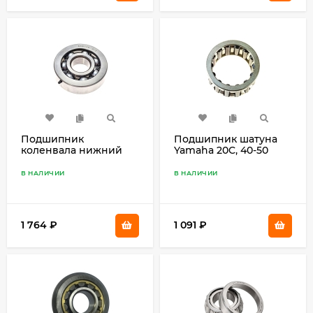
Подшипник
Подшипник шатуна
коленвала нижний
Yamaha 20C, 40-50
9.9D, 15D 93306-304U0
93310-522W0
В НАЛИЧИИ
В НАЛИЧИИ
1 764
₽
1 091
₽