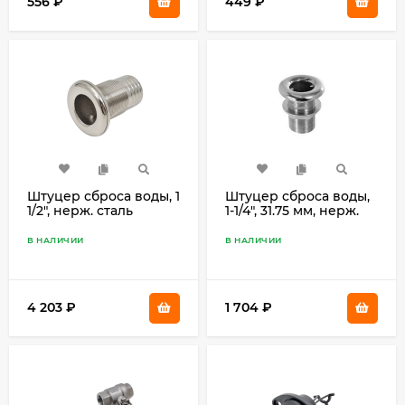
556
₽
449
₽
Штуцер сброса воды, 1
Штуцер сброса воды,
1/2", нерж. сталь
1-1/4", 31.75 мм, нерж.
SF30613-3
сталь SF30615-5
В НАЛИЧИИ
В НАЛИЧИИ
4 203
₽
1 704
₽