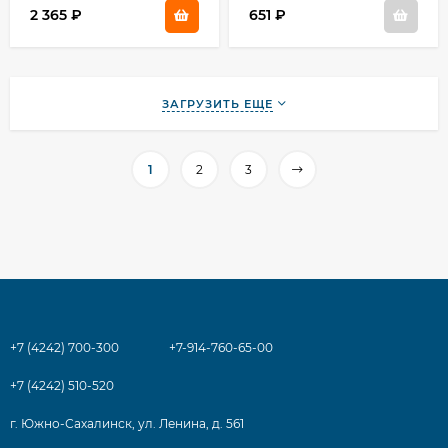
2 365
₽
651
₽
ЗАГРУЗИТЬ ЕЩЕ
1
2
3
+7 (4242) 700-300
+7-914-760-65-00
+7 (4242) 510-520
г. Южно-Сахалинск, ул. Ленина, д. 561