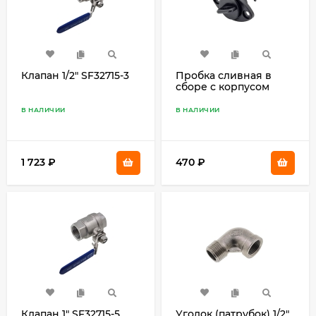
Клапан 1/2" SF32715-3
Пробка сливная в
сборе с корпусом
SF20328-1S
В НАЛИЧИИ
В НАЛИЧИИ
1 723
₽
470
₽
Клапан 1" SF32715-5
Уголок (патрубок) 1/2"