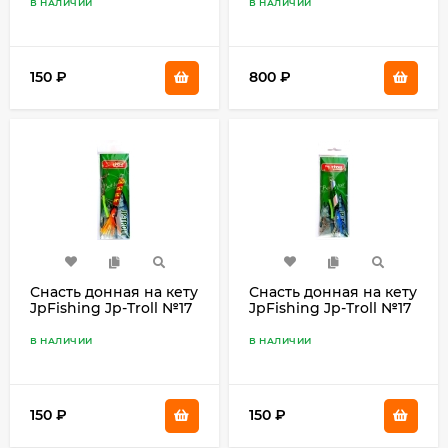
color 010)
поплавок, джиггер
В НАЛИЧИИ
В НАЛИЧИИ
Orange, октопус)
150
₽
800
₽
Снасть донная на кету
Снасть донная на кету
JpFishing Jp-Troll №17
JpFishing Jp-Troll №17
(1,05м, 0,65мм, 0,55мм,
(1,05м, 0,65мм, 0,55мм,
color 008)
color 024)
В НАЛИЧИИ
В НАЛИЧИИ
150
₽
150
₽