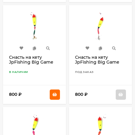
Снасть на кету
Снасть на кету
JpFishing Big Game
JpFishing Big Game
Salmon #16 (70гр,
Salmon #15 (70гр,
поплавок, буракури
поплавок, булер
В НАЛИЧИИ
ПОД ЗАКАЗ
Terracott, октопус)
Terracott, октопус)
800
₽
800
₽