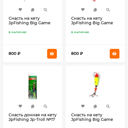
Снасть на кету
Снасть на кету
JpFishing Big Game
JpFishing Big Game
Salmon #16 (70гр,
Salmon #15 (70гр,
поплавок, буракури
поплавок, булер
В НАЛИЧИИ
В НАЛИЧИИ
Orange, октопус)
Orange, октопус)
800
₽
800
₽
Снасть донная на кету
Снасть на кету
JpFishing Jp-Troll №17
JpFishing Big Game
(1,05м, 0,65мм, 0,55мм,
Salmon #14 (60гр,