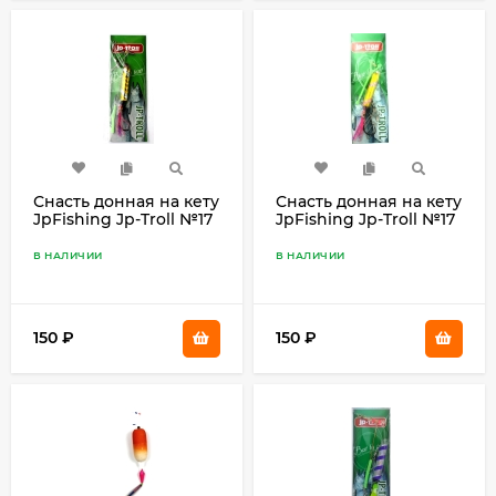
Снасть донная на кету
Снасть донная на кету
JpFishing Jp-Troll №17
JpFishing Jp-Troll №17
(1,05м, 0,65мм, 0,55мм,
(1,05м, 0,65мм, 0,55мм,
color 009)
color 007)
В НАЛИЧИИ
В НАЛИЧИИ
150
₽
150
₽