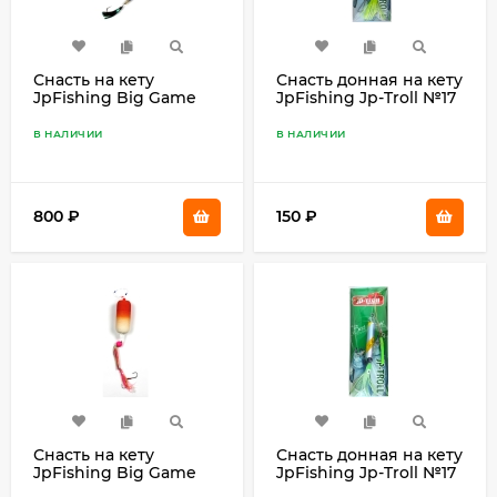
Снасть на кету
Снасть донная на кету
JpFishing Big Game
JpFishing Jp-Troll №17
Salmon #16 (70гр,
(1,05м, 0,65мм, 0,55мм,
поплавок, буракури,
color 030)
В НАЛИЧИИ
В НАЛИЧИИ
октопус)
800
₽
150
₽
Снасть на кету
Снасть донная на кету
JpFishing Big Game
JpFishing Jp-Troll №17
Salmon #10 (50гр,
(1,05м, 0,65мм, 0,55мм,