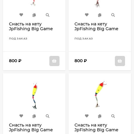
Снасть на кету
Снасть на кету
JpFishing Big Game
JpFishing Big Game
Salmon #14 (60гр,
Salmon #14 (80гр,
поплавок, джиггер
поплавок, джиггер
ПОД ЗАКАЗ
ПОД ЗАКАЗ
Pink, октопус)
Orange, октопус)
800
₽
800
₽
Снасть на кету
Снасть на кету
JpFishing Big Game
JpFishing Big Game