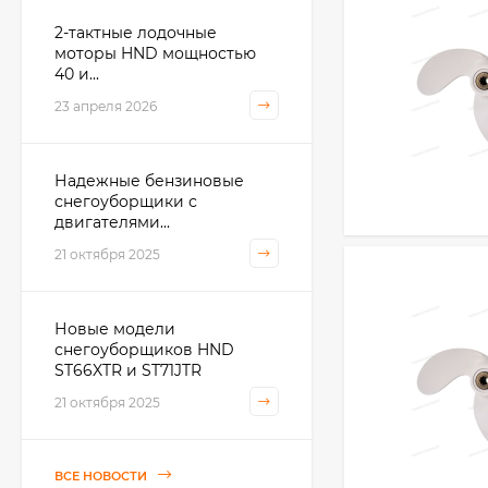
2-тактные лодочные
моторы HND мощностью
40 и...
23 апреля 2026
Надежные бензиновые
снегоуборщики с
двигателями...
21 октября 2025
Новые модели
снегоуборщиков HND
ST66XTR и ST71JTR
21 октября 2025
ВСЕ НОВОСТИ