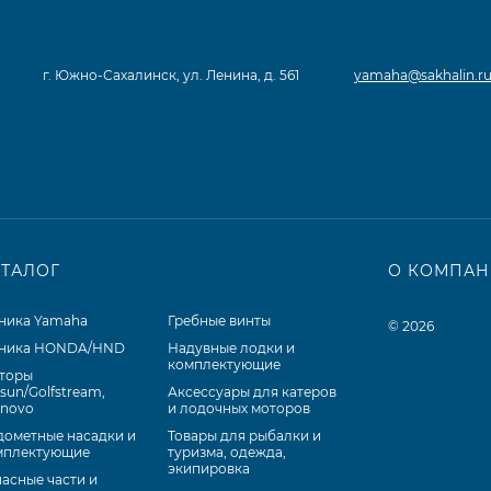
г. Южно-Сахалинск, ул. Ленина, д. 561
yamaha@sakhalin.r
АТАЛОГ
О КОМПА
хника Yamaha
Гребные винты
© 2026
хника HONDA/HND
Надувные лодки и
комплектующие
торы
sun/Golfstream,
Аксессуары для катеров
anovo
и лодочных моторов
дометные насадки и
Товары для рыбалки и
мплектующие
туризма, одежда,
экипировка
асные части и