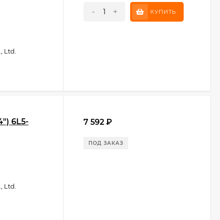
-
+
КУПИТЬ
 Ltd.
") 6L5-
7 592
₽
ПОД ЗАКАЗ
 Ltd.