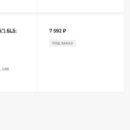
") 6L5-
7 592
₽
ПОД ЗАКАЗ
 Ltd.