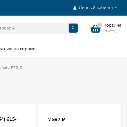
Личный кабинет
Корзина
0
(пусто)
саться на сервис
maha F2.5, 3
") 6L5-
7 597
₽