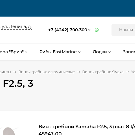
 ул. Ленина, д.
+7 (4242) 700-300
ера "Бриз"
Рибы EastMarine
Лодки
Запи
винты
Винты гребные алюминиевые
Винты гребные Ямаха
Ya
F2.5, 3
Винт гребной Yamaha F2.5, 3 (шаг 8 1/4
45947-00