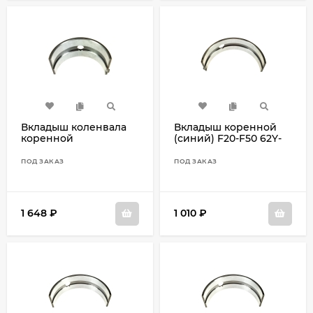
Вкладыш коленвала
Вкладыш коренной
коренной
(синий) F20-F50 62Y-
(коричневый) 68T-
11416-20
11416-01
ПОД ЗАКАЗ
ПОД ЗАКАЗ
1 648
₽
1 010
₽