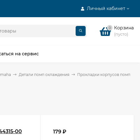
Личный кабинет
Корзина
0
(пусто)
саться на сервис
amaha
Детали помп охлаждения
Прокладки корпусов помп
44315-00
179
₽