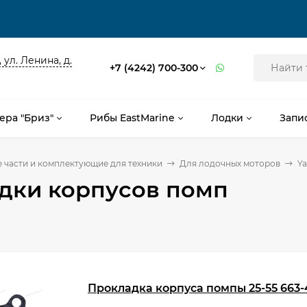
 ул. Ленина, д.
+7 (4242) 700-300
ера "Бриз"
Рибы EastMarine
Лодки
Запи
 части и комплектующие для техники
Для лодочных моторов
Y
дки корпусов помп
Прокладка корпуса помпы 25-55 663-