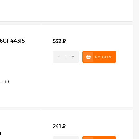
6G1-44315-
532
₽
-
+
КУПИТЬ
 Ltd.
241
₽
0