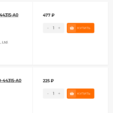
44315-A0
477
₽
-
+
КУПИТЬ
 Ltd.
0-44315-A0
225
₽
-
+
КУПИТЬ