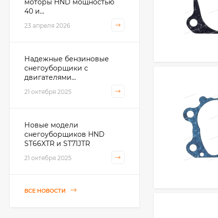
моторы HND мощностью
40 и...
23 апреля 2026
Надежные бензиновые
снегоуборщики с
двигателями...
21 октября 2025
Новые модели
снегоуборщиков HND
ST66XTR и ST71JTR
21 октября 2025
ВСЕ НОВОСТИ