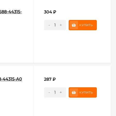
688-44315-
304
₽
-
+
КУПИТЬ
8-44315-A0
287
₽
-
+
КУПИТЬ