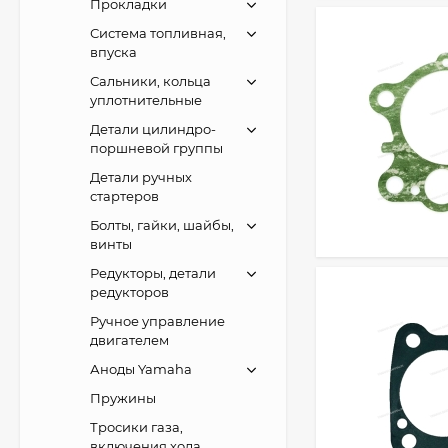
Прокладки
Система топливная,
впуска
Сальники, кольца
уплотнительные
Детали цилиндро-
поршневой группы
Детали ручных
стартеров
Болты, гайки, шайбы,
винты
Редукторы, детали
редукторов
Ручное управление
двигателем
Аноды Yamaha
Пружины
Тросики газа,
включения хода