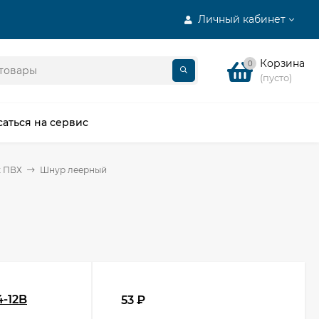
Личный кабинет
Корзина
0
(пусто)
саться на сервис
к ПВХ
Шнур леерный
4-12B
53
₽