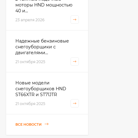
моторы HND мощностью
40 и...
23 апреля 2026
Надежные бензиновые
снегоуборщики с
двигателями...
21 октября 2025
Новые модели
снегоуборщиков HND
ST66XTR и ST71JTR
21 октября 2025
ВСЕ НОВОСТИ