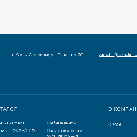
г. Южно-Сахалинск, ул. Ленина, д. 561
yamaha@sakhalin.r
АТАЛОГ
О КОМПА
хника Yamaha
Гребные винты
© 2026
хника HONDA/HND
Надувные лодки и
комплектующие