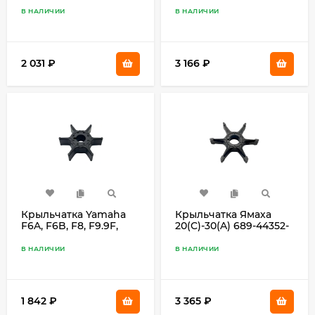
В НАЛИЧИИ
В НАЛИЧИИ
2 031
₽
3 166
₽
Крыльчатка Yamaha
Крыльчатка Ямаха
F6A, F6B, F8, F9.9F,
20(C)-30(A) 689-44352-
F9.9J 68T-44352-00
02
В НАЛИЧИИ
В НАЛИЧИИ
1 842
₽
3 365
₽