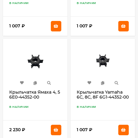
44352-00
В НАЛИЧИИ
В НАЛИЧИИ
1 007
₽
1 007
₽
Крыльчатка Ямаха 4, 5
Крыльчатка Yamaha
6E0-44352-00
6C, 8C, 8F 6G1-44352-00
В НАЛИЧИИ
В НАЛИЧИИ
2 230
₽
1 007
₽