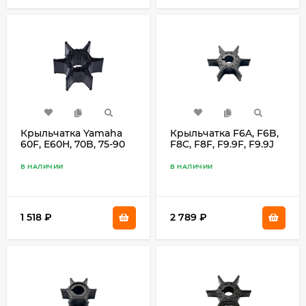
Крыльчатка Yamaha
Крыльчатка F6A, F6B,
60F, E60H, 70B, 75-90
F8C, F8F, F9.9F, F9.9J
688-44352-03
68T-44352-00
В НАЛИЧИИ
В НАЛИЧИИ
1 518
₽
2 789
₽