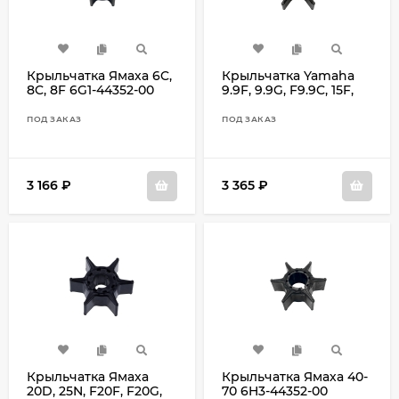
Крыльчатка Ямаха 6C,
Крыльчатка Yamaha
8C, 8F 6G1-44352-00
9.9F, 9.9G, F9.9C, 15F,
F15A, F15B, F15C, F20B
63V-44352-01
ПОД ЗАКАЗ
ПОД ЗАКАЗ
3 166
₽
3 365
₽
Крыльчатка Ямаха
Крыльчатка Ямаха 40-
20D, 25N, F20F, F20G,
70 6H3-44352-00