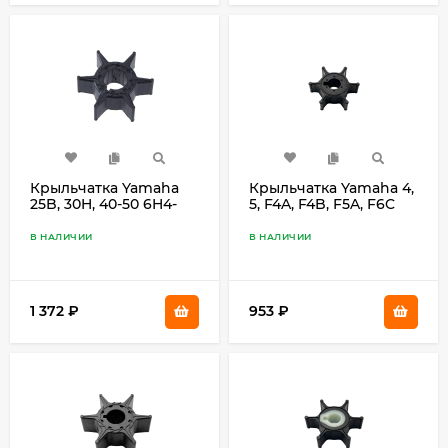
Крыльчатка Yamaha
Крыльчатка Yamaha 4,
25B, 30H, 40-50 6H4-
5, F4A, F4B, F5A, F6C
44352-02
6E0-44352-00
В НАЛИЧИИ
В НАЛИЧИИ
1 372
₽
953
₽