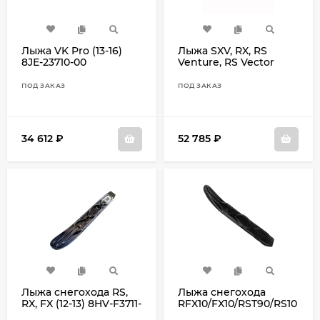
Лыжа VK Pro (13-16)
Лыжа SXV, RX, RS
8JE-23710-00
Venture, RS Vector
8ES-23711-00-BK
ПОД ЗАКАЗ
ПОД ЗАКАЗ
34 612
₽
52 785
₽
Лыжа cнегохода RS,
Лыжа снегохода
RX, FX (12-13) 8HV-F3711-
RFX10/FX10/RST90/RS10
00
'12-13. 8HV-23711-00