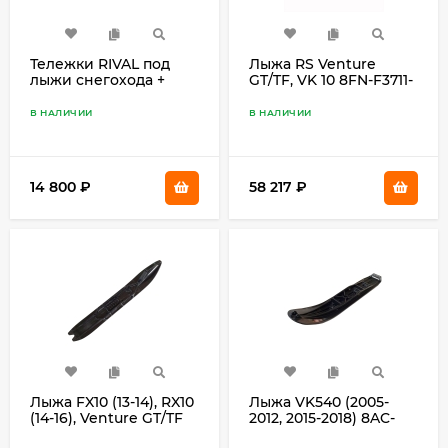
Тележки RIVAL под
Лыжа RS Venture
лыжи снегохода +
GT/TF, VK 10 8FN-F3711-
комплект крепежа
00
В НАЛИЧИИ
В НАЛИЧИИ
14 800
₽
58 217
₽
Лыжа FX10 (13-14), RX10
Лыжа VK540 (2005-
(14-16), Venture GT/TF
2012, 2015-2018) 8AC-
(14-15) 8JH-23710-00
23711-00-BK