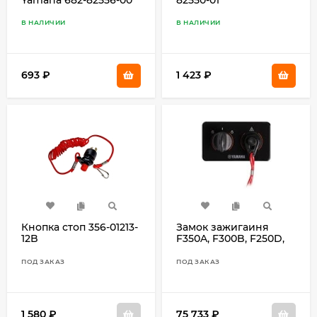
В НАЛИЧИИ
В НАЛИЧИИ
693
₽
1 423
₽
Кнопка стоп 356-01213-
Замок зажигаиня
12B
F350A, F300B, F250D,
F225F
ПОД ЗАКАЗ
ПОД ЗАКАЗ
1 580
₽
75 733
₽