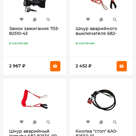
Замок зажигания 703-
Шнур аварийного
82510-43
выключателя 682-
82556-00
В НАЛИЧИИ
В НАЛИЧИИ
2 967
₽
2 452
₽
Шнур аварийный
Кнопка "стоп" 6A0-
Yamaha 682-82556-00
82550-01