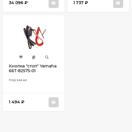
34 096
₽
1 737
₽
Кнопка "стоп" Yamaha
66T-82575-01
ПОД ЗАКАЗ
1 494
₽