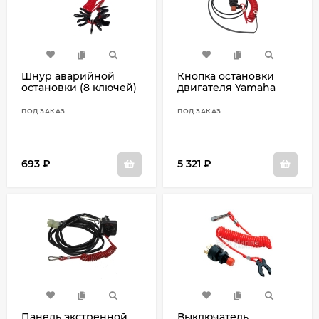
Шнур аварийной
Кнопка остановки
остановки (8 ключей)
двигателя Yamaha
256-99756-00
F15C, F20B 6AH-82575-
00
ПОД ЗАКАЗ
ПОД ЗАКАЗ
693
₽
5 321
₽
Панель экстренной
Выключатель