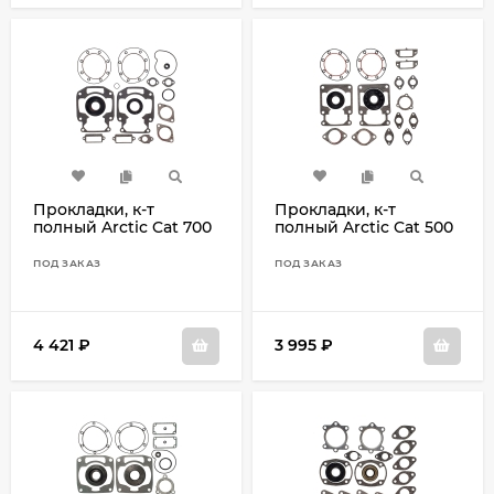
Прокладки, к-т
Прокладки, к-т
полный Arctic Cat 700
полный Arctic Cat 500
1994-1996 09-711190
Cheetah, 530 (Cheetah,
El Tigre, EXT) 09-
ПОД ЗАКАЗ
ПОД ЗАКАЗ
711063D
4 421
₽
3 995
₽