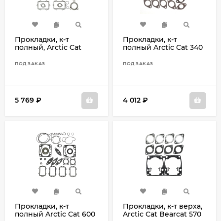
Прокладки, к-т
Прокладки, к-т
полный, Arctic Cat
полный Arctic Cat 340
800EFI, 900EFI
Bear Cat, Cheetah, Jag,
Lynx , Puma, Trail Cat
ПОД ЗАКАЗ
ПОД ЗАКАЗ
5 769
₽
4 012
₽
Прокладки, к-т
Прокладки, к-т верха,
полный Arctic Cat 600
Arctic Cat Bearcat 570