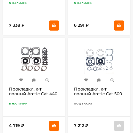
В НАЛИЧИИ
В НАЛИЧИИ
7 338
₽
6 291
₽
Прокладки, к-т
Прокладки, к-т
полный Arctic Cat 440
полный Arctic Cat 500
09-711224
Cross Fire, Saber Cat,
F5, Sno Pro, T500
В НАЛИЧИИ
ПОД ЗАКАЗ
4 719
₽
7 212
₽