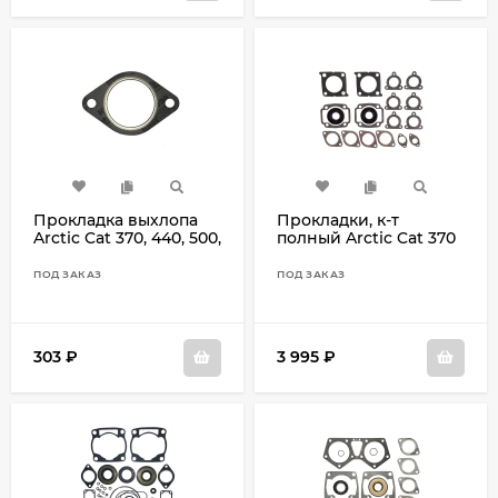
Прокладка выхлопа
Прокладки, к-т
Arctic Cat 370, 440, 500,
полный Arctic Cat 370
600
(Panther, Z) 440
Bearcat
ПОД ЗАКАЗ
ПОД ЗАКАЗ
303
₽
3 995
₽