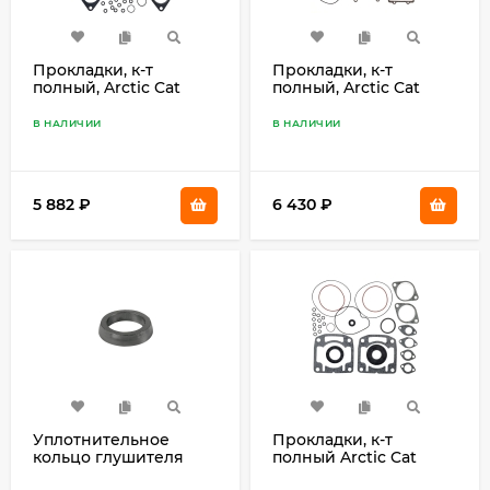
Прокладки, к-т
Прокладки, к-т
полный, Arctic Cat
полный, Arctic Cat
ZL500, ZR500 09-711227
600EFI, 700EFI (04-10)
В НАЛИЧИИ
В НАЛИЧИИ
5 882
₽
6 430
₽
Уплотнительное
Прокладки, к-т
кольцо глушителя
полный Arctic Cat
снегоходов Arctic Cat
440(Panther, Jag,