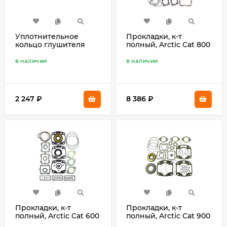
Уплотнительное
Прокладки, к-т
кольцо глушителя
полный, Arctic Cat 800
снегоходов Arctic Cat
(07-10)
SM-02006
В НАЛИЧИИ
В НАЛИЧИИ
2 247
₽
8 386
₽
Прокладки, к-т
Прокладки, к-т
полный, Arctic Cat 600
полный, Arctic Cat 900
(578, 579) 3-cyl
09-711193