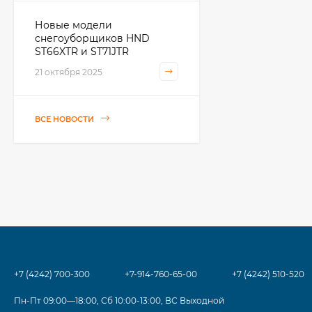
Новые модели
снегоуборщиков HND
ST66XTR и ST71JTR
21 октября 2025
ВСЕ НОВОСТИ
+7 (4242) 700-300
+7-914-760-65-00
+7 (4242) 510-520
Пн-Пт 09:00—18:00, Сб 10:00-13:00, ВС Выходной