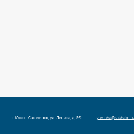
г. Южно-Сахалинск, ул. Ленина, д. 561
yamaha@sakhalin.r