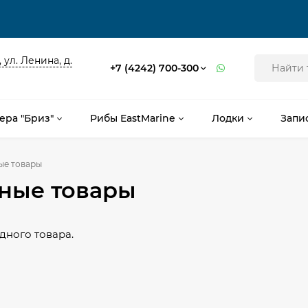
 ул. Ленина, д.
+7 (4242) 700-300
ера "Бриз"
Рибы EastMarine
Лодки
Запи
ые товары
ные товары
дного товара.