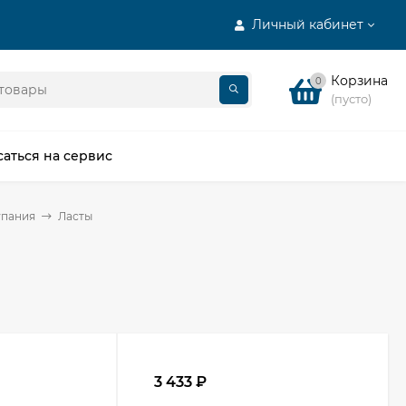
Личный кабинет
Корзина
0
(пусто)
саться на сервис
упания
Ласты
3 433
₽