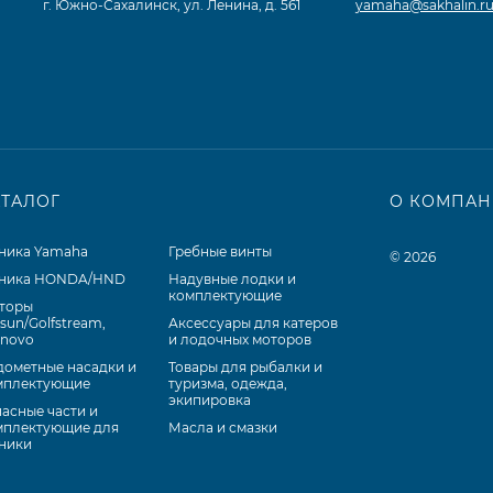
г. Южно-Сахалинск, ул. Ленина, д. 561
yamaha@sakhalin.r
АТАЛОГ
О КОМПА
хника Yamaha
Гребные винты
© 2026
хника HONDA/HND
Надувные лодки и
комплектующие
торы
sun/Golfstream,
Аксессуары для катеров
anovo
и лодочных моторов
дометные насадки и
Товары для рыбалки и
мплектующие
туризма, одежда,
экипировка
асные части и
мплектующие для
Масла и смазки
хники