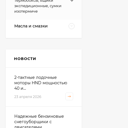
Термобоксы, ящики
экспедиционные, сумки
изотермиче
Масла и смазки
НОВОСТИ
2-тактные лодочные
моторы HND мощностью
40 и...
23 апреля 2026
Надежные бензиновые
снегоуборщики с
двигателями...