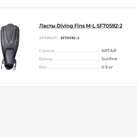
Ласты Diving Fins M-L SF70592-2
АРТИКУЛ:
SF70592-2
Страна
КИТАЙ
Бренд
Sunfine
Вес
0.9 кг