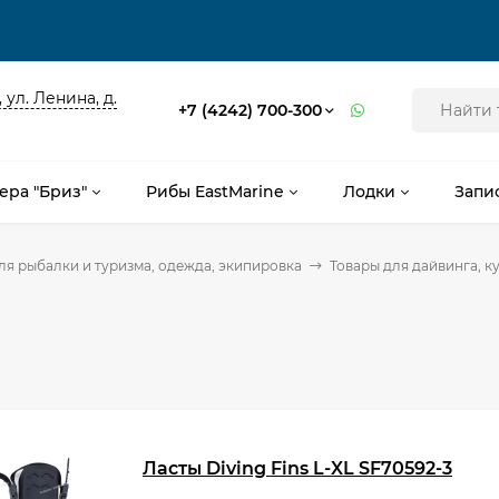
 ул. Ленина, д.
+7 (4242) 700-300
ера "Бриз"
Рибы EastMarine
Лодки
Запи
ля рыбалки и туризма, одежда, экипировка
Товары для дайвинга, к
Ласты Diving Fins L-XL SF70592-3