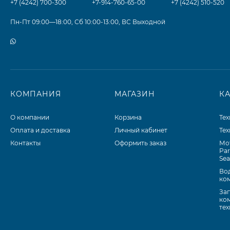
+7 (4242) 700-300
+7-914-760-65-00
+7 (4242) 510-520
Пн-Пт 09:00—18:00, Сб 10:00-13:00, ВС Выходной
КОМПАНИЯ
МАГАЗИН
К
О компании
Корзина
Те
Оплата и доставка
Личный кабинет
Те
Контакты
Оформить заказ
Мо
Par
Se
Во
ко
Зап
ко
те