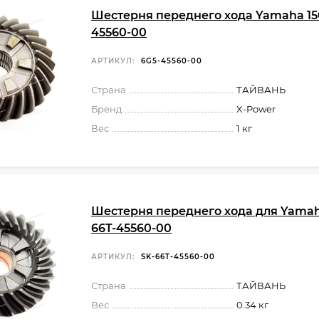
Шестерня переднего хода Yamaha 15
45560-00
АРТИКУЛ:
6G5-45560-00
Страна
ТАЙВАНЬ
Бренд
X-Power
Вес
1 кг
Шестерня переднего хода для Yama
66T-45560-00
АРТИКУЛ:
SK-66T-45560-00
Страна
ТАЙВАНЬ
Вес
0.34 кг