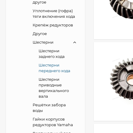
другое
Уплотнение (гофра)
тяги включения хода
Крепёж редукторов
Другое
Шестерни
Шестерни
заднего хода
Шестерни
переднего хода
Шестерни
приводные
вертикального
вала
Решётки забора
воды
Гайки корпусов
редукторов Yamaha