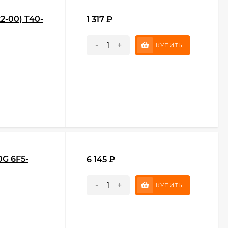
2-00) T40-
1 317
₽
-
+
КУПИТЬ
G 6F5-
6 145
₽
-
+
КУПИТЬ