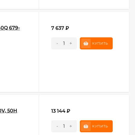
40Q 679-
7 637
₽
-
+
КУПИТЬ
V, 50H
13 144
₽
-
+
КУПИТЬ