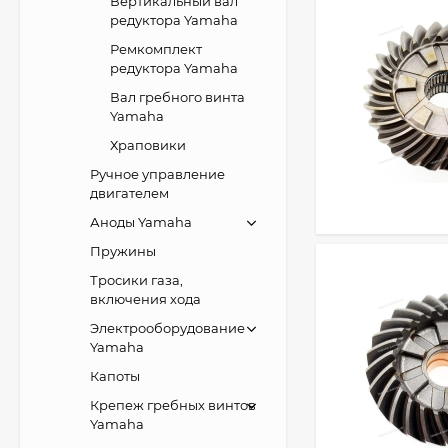
Вертикальный вал
редуктора Yamaha
Ремкомплект
редуктора Yamaha
Вал гребного винта
Yamaha
Храповики
Ручное управление
двигателем
Аноды Yamaha
Пружины
Тросики газа,
включения хода
Электрооборудование
Yamaha
Капоты
Крепеж гребных винтов
Yamaha