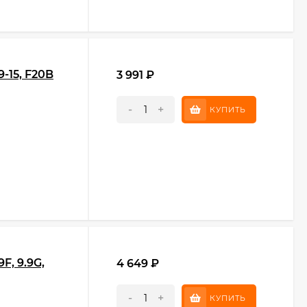
-15, F20B
3 991
₽
-
+
КУПИТЬ
F, 9.9G,
4 649
₽
-
+
КУПИТЬ