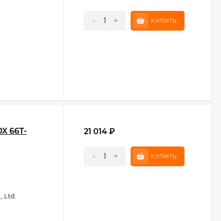
-
+
КУПИТЬ
X 66T-
21 014
₽
-
+
КУПИТЬ
 Ltd.