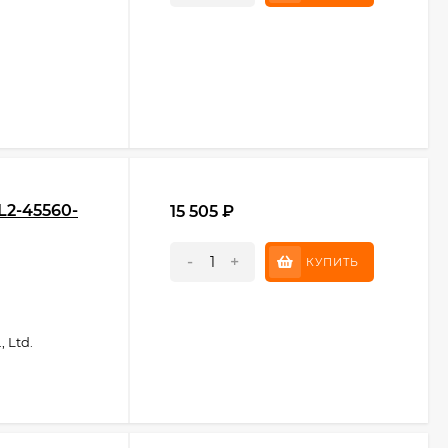
L2-45560-
15 505
₽
-
+
КУПИТЬ
 Ltd.