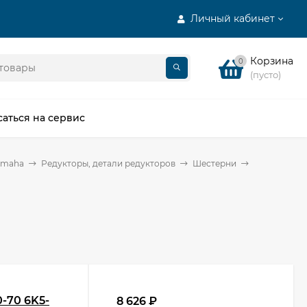
Личный кабинет
Корзина
0
(пусто)
саться на сервис
amaha
Редукторы, детали редукторов
Шестерни
-70 6K5-
8 626
₽