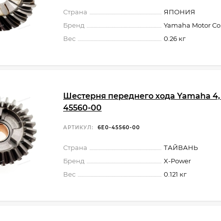
Страна
ЯПОНИЯ
Бренд
Yamaha Motor Co.,
Вес
0.26 кг
Шестерня переднего хода Yamaha 4, 
45560-00
АРТИКУЛ:
6E0-45560-00
Страна
ТАЙВАНЬ
Бренд
X-Power
Вес
0.121 кг