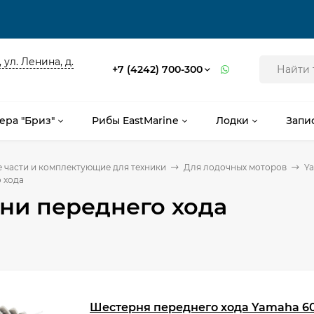
 ул. Ленина, д.
+7 (4242) 700-300
ера "Бриз"
Рибы EastMarine
Лодки
Запи
 части и комплектующие для техники
Для лодочных моторов
Y
 хода
ни переднего хода
Шестерня переднего хода Yamaha 60