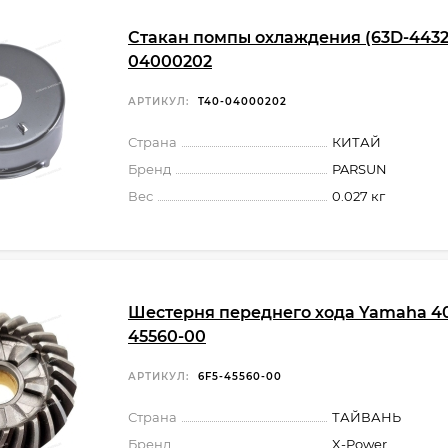
Стакан помпы охлаждения (63D-4432
04000202
АРТИКУЛ:
T40-04000202
Страна
КИТАЙ
Бренд
PARSUN
Вес
0.027 кг
Шестерня переднего хода Yamaha 40
45560-00
АРТИКУЛ:
6F5-45560-00
Страна
ТАЙВАНЬ
Бренд
X-Power