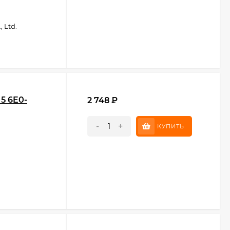
 Ltd.
5 6E0-
2 748
₽
-
+
КУПИТЬ