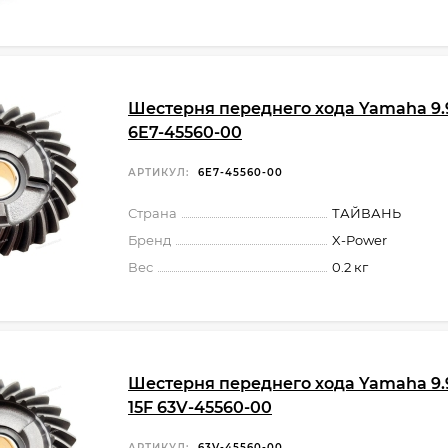
Шестерня переднего хода Yamaha 9.9
6E7-45560-00
АРТИКУЛ:
6E7-45560-00
Страна
ТАЙВАНЬ
Бренд
X-Power
Вес
0.2 кг
Шестерня переднего хода Yamaha 9.9
15F 63V-45560-00
АРТИКУЛ:
63V-45560-00