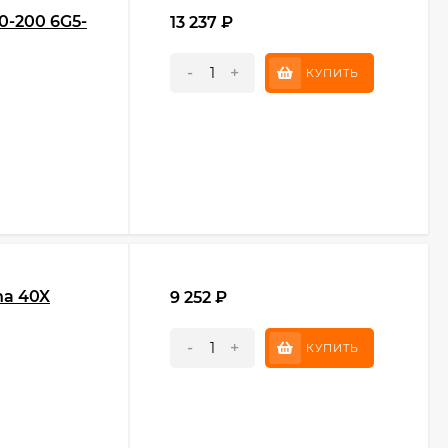
0-200 6G5-
13 237
₽
-
+
КУПИТЬ
ha 40X
9 252
₽
-
+
КУПИТЬ