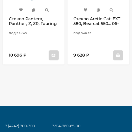
Стекло Pantera,
Стекло Arctic Cat: EXT
Panther, Z, ZR, Touring
580, Bearcat 550... 06-
4 Stroke 06-144
139
ПОД ЗАКАЗ
ПОД ЗАКАЗ
10 696
₽
9 628
₽
+7 (4242) 700-300
+7-914-760-65-00