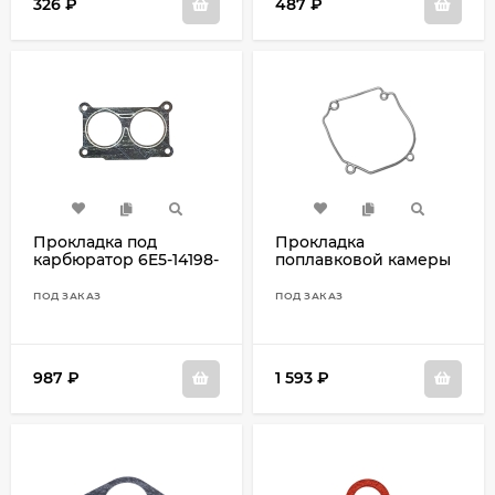
326
₽
487
₽
Прокладка под
Прокладка
карбюратор 6E5-14198-
поплавковой камеры
A2
40-85 676-14984-00
ПОД ЗАКАЗ
ПОД ЗАКАЗ
987
₽
1 593
₽