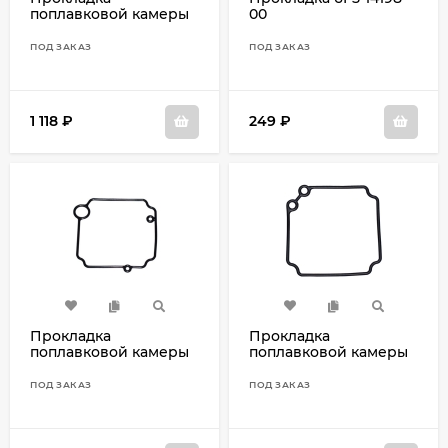
поплавковой камеры
00
5D, E8D, 9.9D, 15D 677-
14384-01
ПОД ЗАКАЗ
ПОД ЗАКАЗ
1 118
₽
249
₽
Прокладка
Прокладка
поплавковой камеры
поплавковой камеры
69W-14384-00
20(D)-(F)50 6L2-14384-
00
ПОД ЗАКАЗ
ПОД ЗАКАЗ