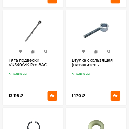
Тяга подвески
Втулка скользящая
VK540/VK Pro 8AC-
(натяжитель
4745A-10
гусеницы) 8DM-47479-
00
В НАЛИЧИИ
В НАЛИЧИИ
13 116
₽
1 170
₽