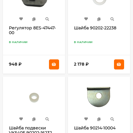
Регулятор 8ES-47447-
Шайба 90202-22238
00
В НАЛИЧИИ
В НАЛИЧИИ
948
₽
2 178
₽
Шайба подвески
Шайба 90214-10004
VK540E 90202-16232