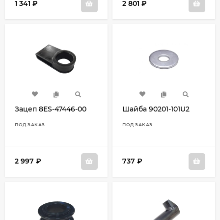
1 341
₽
2 801
₽
Зацеп 8ES-47446-00
Шайба 90201-101U2
ПОД ЗАКАЗ
ПОД ЗАКАЗ
2 997
₽
737
₽