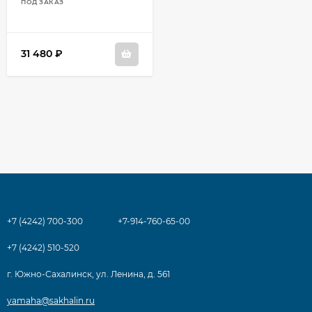
ПОД ЗАКАЗ
31 480
₽
+7 (4242) 700-300
+7-914-760-65-00
+7 (4242) 510-520
г. Южно-Сахалинск, ул. Ленина, д. 561
yamaha@sakhalin.ru