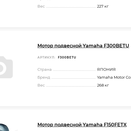
Вес
227 кг
Мотор подвесной Yamaha F300BETU
АРТИКУЛ:
F300BETU
Страна
ЯПОНИЯ
Бренд
Yamaha Motor Co.,
Вес
268 кг
Мотор подвесной Yamaha F150FETX