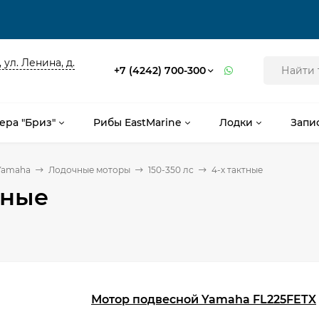
 ул. Ленина, д.
+7 (4242) 700-300
ера "Бриз"
Рибы EastMarine
Лодки
Запи
Yamaha
Лодочные моторы
150-350 лс
4-х тактные
тные
Мотор подвесной Yamaha FL225FETX