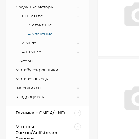
Лодочные моторы
150-350 лс
2-х тактные
4-х тактные
2-30 лс
40-130 лс
Скутеры
Мотобуксировщики
Мотовездеходы
Гидроциклы
Квадроциклы
Техника HONDA/HND
Моторы
Parsun/Golfstream,
Seanovo