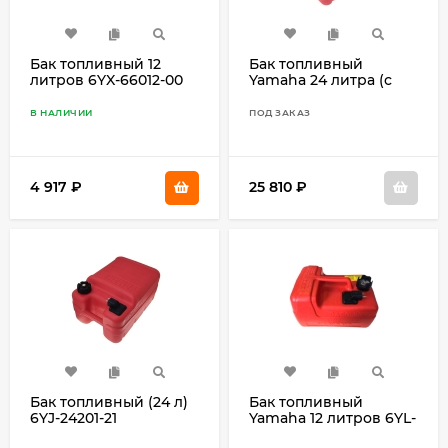
Бак топливный 12
Бак топливный
литров 6YX-66012-00
Yamaha 24 литра (с
уровнем) 6YJ-W2420-
J3
В НАЛИЧИИ
ПОД ЗАКАЗ
4 917
₽
25 810
₽
Бак топливный (24 л)
Бак топливный
6YJ-24201-21
Yamaha 12 литров 6YL-
W2420-J4