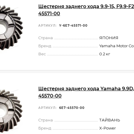
Шестерня заднего хода 9.9-15, F9.9-F2
45571-00
АРТИКУЛ:
Y-6E7-45571-00
Страна
ЯПОНИЯ
Бренд
Yamaha Motor Co.,
Вес
0.2 кг
Шестерня заднего хода Yamaha 9.9D, 
45570-00
АРТИКУЛ:
6E7-45570-00
Страна
ТАЙВАНЬ
Бренд
X-Power