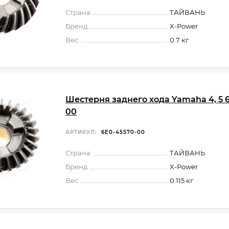
Страна
ТАЙВАНЬ
Бренд
X-Power
Вес
0.7 кг
Шестерня заднего хода Yamaha 4, 5 
00
АРТИКУЛ:
6E0-45570-00
Страна
ТАЙВАНЬ
Бренд
X-Power
Вес
0.115 кг