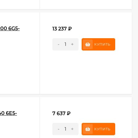
00 6G5-
13 237
₽
-
+
КУПИТЬ
40 6E5-
7 637
₽
-
+
КУПИТЬ