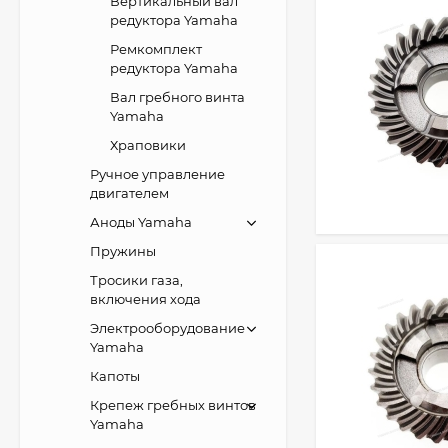
Вертикальный вал
редуктора Yamaha
Ремкомплект
редуктора Yamaha
Вал гребного винта
Yamaha
Храповики
Ручное управление
двигателем
Аноды Yamaha
Пружины
Тросики газа,
включения хода
Электрооборудование
Yamaha
Капоты
Крепеж гребных винтов
Yamaha