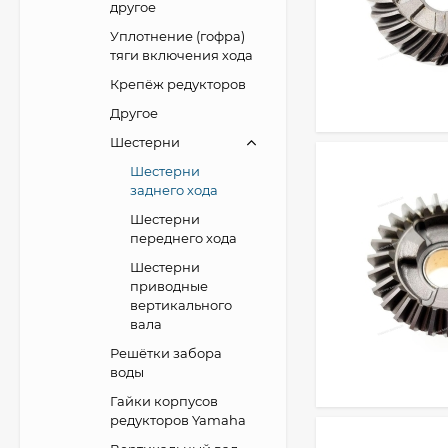
другое
Уплотнение (гофра)
тяги включения хода
Крепёж редукторов
Другое
Шестерни
Шестерни
заднего хода
Шестерни
переднего хода
Шестерни
приводные
вертикального
вала
Решётки забора
воды
Гайки корпусов
редукторов Yamaha