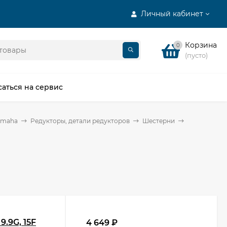
Личный кабинет
Корзина
0
(пусто)
саться на сервис
amaha
Редукторы, детали редукторов
Шестерни
.9G, 15F
4 649
₽