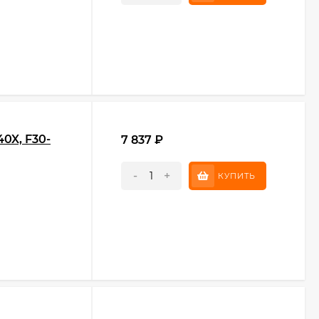
0X, F30-
7 837
₽
-
+
КУПИТЬ