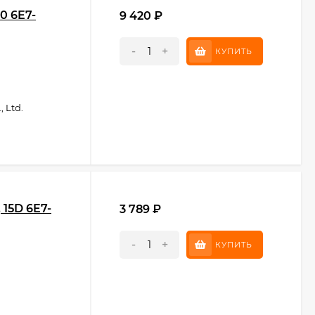
0 6E7-
9 420
₽
-
+
КУПИТЬ
 Ltd.
15D 6E7-
3 789
₽
-
+
КУПИТЬ