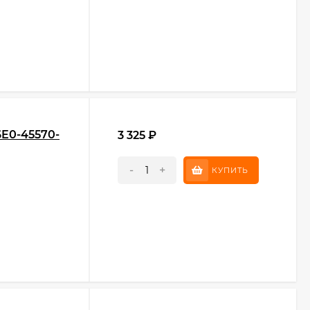
6E0-45570-
3 325
₽
-
+
КУПИТЬ