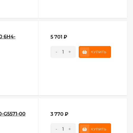
0 6H4-
5 701
₽
-
+
КУПИТЬ
0-G5571-00
3 770
₽
-
+
КУПИТЬ