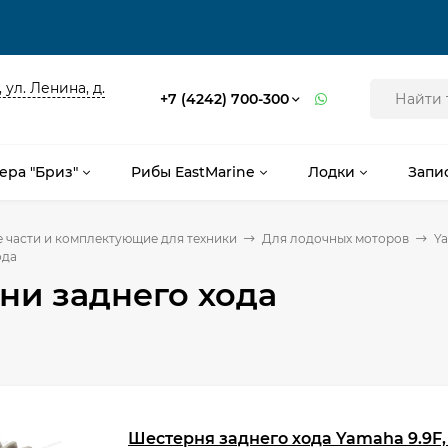
 ул. Ленина, д.
+7 (4242) 700-300
ера "Бриз"
Рибы EastMarine
Лодки
Запи
 части и комплектующие для техники
Для лодочных моторов
Y
ода
ни заднего хода
Шестерня заднего хода Yamaha 9.9F, 9