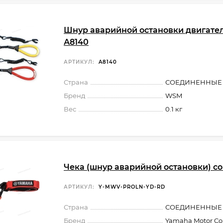
Шнур аварийной остановки двигате
А8140
АРТИКУЛ:
A8140
Страна
СОЕДИНЕННЫЕ
Бренд
WSM
Вес
0.1 кг
Чека (шнур аварийной остановки) со
АРТИКУЛ:
Y-MWV-PROLN-YD-RD
Страна
СОЕДИНЕННЫЕ
Бренд
Yamaha Motor Co.,