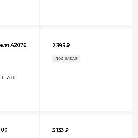
теля A2076
2 395
₽
ПОД ЗАКАЗ
 ШТАТЫ
-00
3 133
₽