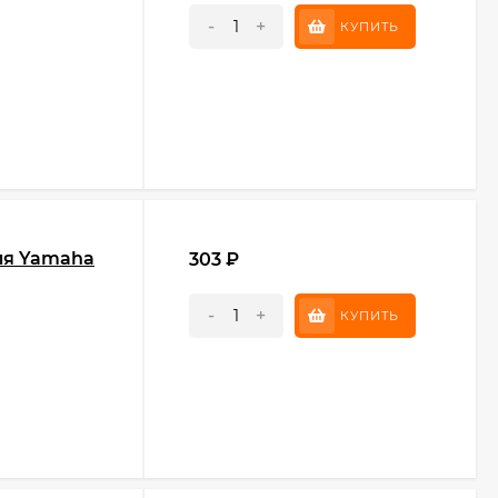
-
+
КУПИТЬ
ля Yamaha
303
₽
-
+
КУПИТЬ