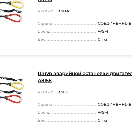
АРТИКУЛ:
A8146
Страна
СОЕДИНЕННЫЕ
Бренд
WSM
Вес
0.1 кг
Шнур аварийной остановки двигате
А8158
АРТИКУЛ:
A8158
Страна
СОЕДИНЕННЫЕ
Бренд
WSM
Вес
0.1 кг