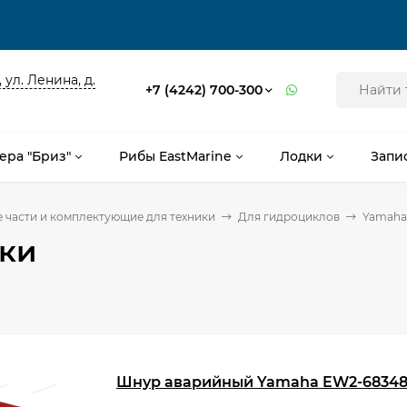
 ул. Ленина, д.
+7 (4242) 700-300
ера "Бриз"
Рибы EastMarine
Лодки
Запи
 части и комплектующие для техники
Для гидроциклов
Yamaha
ки
Шнур аварийный Yamaha EW2-68348