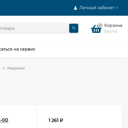
Личный кабинет
Корзина
0
(пусто)
саться на сервис
Аварийки
-00
1 261
₽