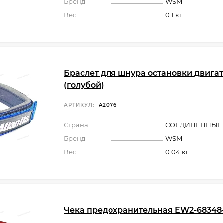
Бренд
WSM
Вес
0.1 кг
Браслет для шнура остановки двига
(голубой)
АРТИКУЛ:
A2076
Страна
СОЕДИНЕННЫЕ
Бренд
WSM
Вес
0.04 кг
Чека предохранительная EW2-68348