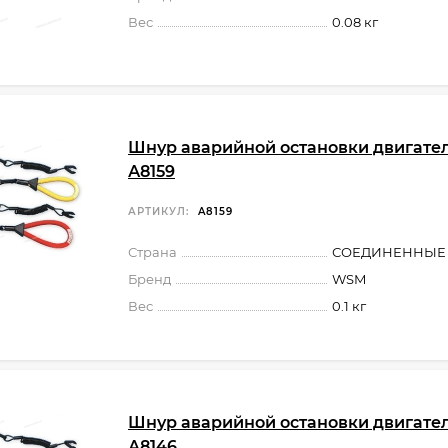
Вес
0.08 кг
Шнур аварийной остановки двигате
А8159
АРТИКУЛ:
A8159
Страна
СОЕДИНЕННЫЕ
Бренд
WSM
Вес
0.1 кг
Шнур аварийной остановки двигате
А8146