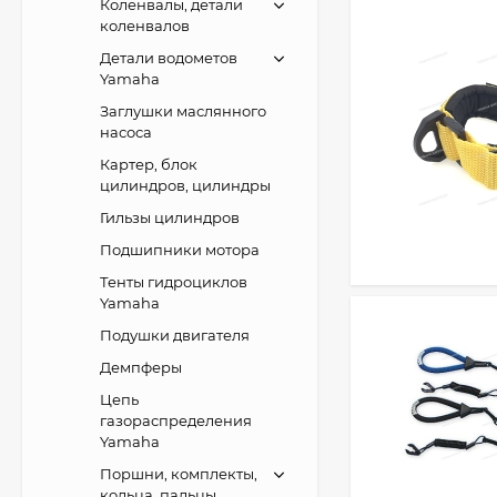
Коленвалы, детали
коленвалов
Детали водометов
Yamaha
Заглушки маслянного
насоса
Картер, блок
цилиндров, цилиндры
Гильзы цилиндров
Подшипники мотора
Тенты гидроциклов
Yamaha
Подушки двигателя
Демпферы
Цепь
газораспределения
Yamaha
Поршни, комплекты,
кольца, пальцы,