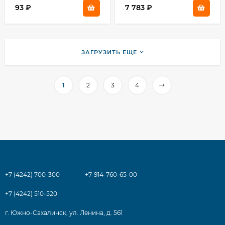
93
₽
7 783
₽
ЗАГРУЗИТЬ ЕЩЕ
1
2
3
4
+7 (4242) 700-300
+7-914-760-65-00
+7 (4242) 510-520
г. Южно-Сахалинск, ул. Ленина, д. 561