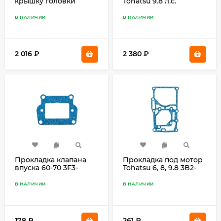
крышку головки
Tohatsu 9.8 л.с.
Tohatsu M80A, M90A
3В7-01024-0
В НАЛИЧИИ
В НАЛИЧИИ
2 016
₽
2 380
₽
Прокладка клапана
Прокладка под мотор
впуска 60-70 3F3-
Tohatsu 6, 8, 9.8 3B2-
02104-0
01303-0
В НАЛИЧИИ
В НАЛИЧИИ
178
₽
261
₽