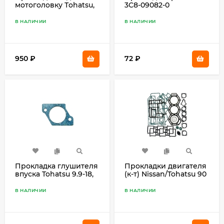
мотоголовку Тohatsu,
3C8-09082-0
Mercury 9.9, 15, 18 350-
01303-1
В НАЛИЧИИ
В НАЛИЧИИ
950
₽
72
₽
Прокладка глушителя
Прокладки двигателя
впуска Tohatsu 9.9-18,
(к-т) Nissan/Tohatsu 90
Mercury 15 3G2-02414-0
3B7-87121-1
В НАЛИЧИИ
В НАЛИЧИИ