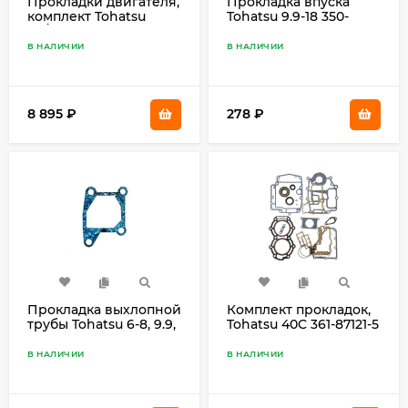
Прокладки двигателя,
Прокладка впуска
комплект Tohatsu
Tohatsu 9.9-18 350-
60/70 3F3-87121-0
02104-0
В НАЛИЧИИ
В НАЛИЧИИ
8 895
₽
278
₽
Прокладка выхлопной
Комплект прокладок,
трубы Tohatsu 6-8, 9.9,
Tohatsu 40C 361-87121-5
Mecury 9.9 Light 3B2-
02312-2
В НАЛИЧИИ
В НАЛИЧИИ