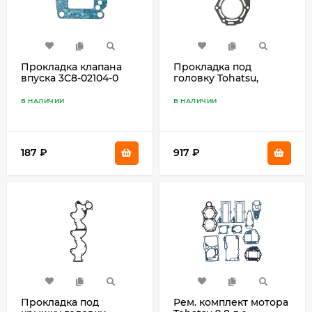
Прокладка клапана
Прокладка под
впуска 3C8-02104-0
головку Tohatsu,
Mercury 25, 30 346-
01005-0
В НАЛИЧИИ
В НАЛИЧИИ
187
₽
917
₽
Прокладка под
Рем. комплект мотора