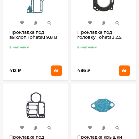
Прокладка под
Прокладка под
выхлоп Tohatsu 9.8 В
головку Tohatsu 2.5,
3K9-02305-0
3.5, Mercury 3.3 309-
01005-2
В НАЛИЧИИ
В НАЛИЧИИ
412
₽
486
₽
Прокладка под
Прокладка крышки