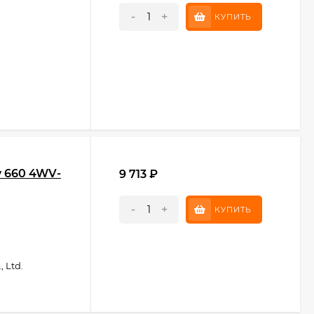
-
+
КУПИТЬ
y 660 4WV-
9 713
₽
-
+
КУПИТЬ
 Ltd.