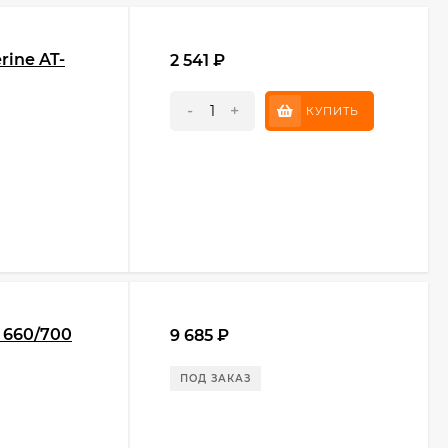
rine AT-
2 541
₽
-
+
КУПИТЬ
 660/700
9 685
₽
ПОД ЗАКАЗ