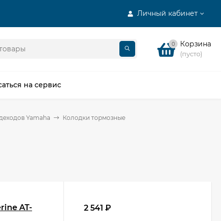
Личный кабинет
Корзина
0
(пусто)
саться на сервис
здеходов Yamaha
Колодки тормозные
rine AT-
2 541
₽