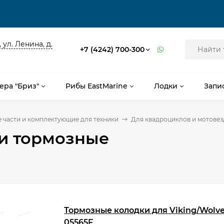
 ул. Ленина, д.
+7 (4242) 700-300
ера "Бриз"
Рибы EastMarine
Лодки
Запи
 части и комплектующие для техники
Для квадроциклов и мотове
и тормозные
Тормозные колодки для Viking/Wolve
05565F