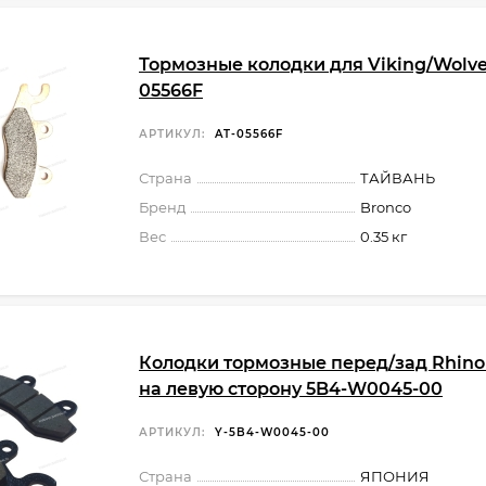
Тормозные колодки для Viking/Wolve
05566F
АРТИКУЛ:
AT-05566F
Страна
ТАЙВАНЬ
Бренд
Bronco
Вес
0.35 кг
Колодки тормозные перед/зад Rhino
на левую сторону 5B4-W0045-00
АРТИКУЛ:
Y-5B4-W0045-00
Страна
ЯПОНИЯ