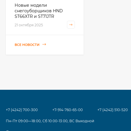
Новые модели
снегоуборщиков HND
ST66XTR и ST71JTR
21 октября 2025
ВСЕ НОВОСТИ
+7 (4242) 700-300
+7-914-760-65-00
+7 (4242) 510-520
Пн-Пт 09:00—18:00, Сб 10:00-13:00, ВС Выходной