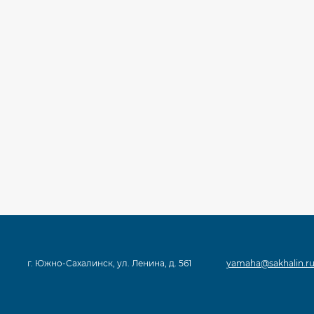
г. Южно-Сахалинск, ул. Ленина, д. 561
yamaha@sakhalin.r