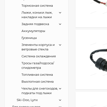
Тормозная система
Лыжи, коньки лыж,
накладки на лыжи
Задняя подвеска
Аккумуляторы
Гусеницы
Элементы корпуса и
ветровые стекла
Система охлаждения
Тросы газа/подсоса/
спидометра
Топливная система
Выхлопная система
Чехлы для снегоходов,
подкаты под лыжи
Ski-Doo, Lynx
Для гидроциклов