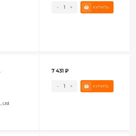
-
+
КУПИТЬ
0
7 431
₽
-
+
КУПИТЬ
 Ltd.