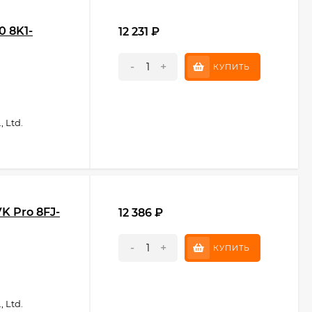
0 8K1-
12 231
₽
-
+
КУПИТЬ
 Ltd.
K Pro 8FJ-
12 386
₽
-
+
КУПИТЬ
 Ltd.