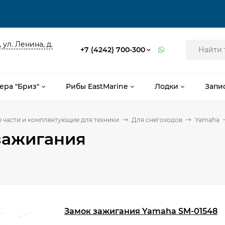
 ул. Ленина, д.
+7 (4242) 700-300
ера "Бриз"
Рибы EastMarine
Лодки
Запи
 части и комплектующие для техники
Для снегоходов
Yamaha
зажигания
Замок зажигания Yamaha SM-01548