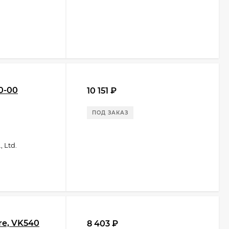
0-00
10 151
₽
ПОД ЗАКАЗ
 Ltd.
re, VK540
8 403
₽