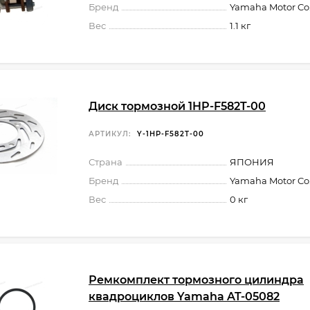
Бренд
Yamaha Motor Co.,
Вес
1.1 кг
Диск тормозной 1HP-F582T-00
АРТИКУЛ:
Y-1HP-F582T-00
Страна
ЯПОНИЯ
Бренд
Yamaha Motor Co.,
Вес
0 кг
Ремкомплект тормозного цилиндра
квадроциклов Yamaha AT-05082