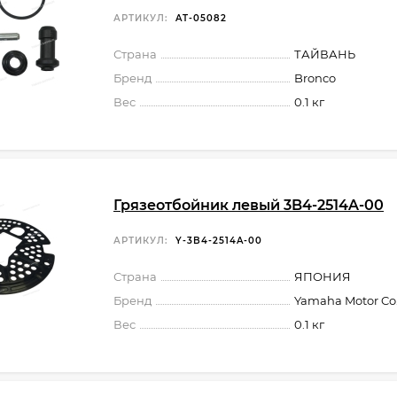
АРТИКУЛ:
AT-05082
Страна
ТАЙВАНЬ
Бренд
Bronco
Вес
0.1 кг
Грязеотбойник левый 3B4-2514A-00
АРТИКУЛ:
Y-3B4-2514A-00
Страна
ЯПОНИЯ
Бренд
Yamaha Motor Co.,
Вес
0.1 кг