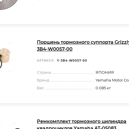
Поршень тормозного суппорта Grizzl
3B4-W0057-00
АРТИКУЛ:
Y-3B4-W0057-00
Страна
ЯПОНИЯ
Бренд
Yamaha Motor Co.,
Вес
0.085 кг
Ремкомплект тормозного цилиндра
квадроциклов Yamaha AT-05083