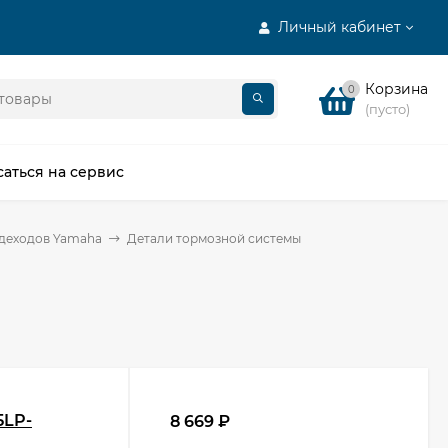
Личный кабинет
Корзина
0
(пусто)
саться на сервис
здеходов Yamaha
Детали тормозной системы
5LP-
8 669
₽