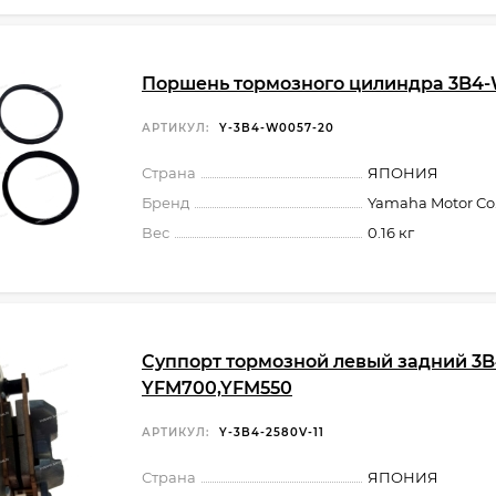
Поршень тормозного цилиндра 3B4-
АРТИКУЛ:
Y-3B4-W0057-20
Страна
ЯПОНИЯ
Бренд
Yamaha Motor Co.,
Вес
0.16 кг
Суппорт тормозной левый задний 3B
YFM700,YFM550
АРТИКУЛ:
Y-3B4-2580V-11
Страна
ЯПОНИЯ