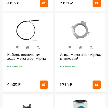
3 616
₽
7 627
₽
Кабель включения
Анод Mercruiser Alpha,
хода Mercruiser Alpha
цинковый
18-2157
В НАЛИЧИИ
В НАЛИЧИИ
4 420
₽
1 794
₽