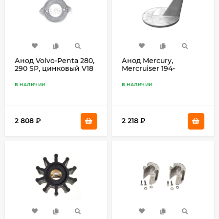
Анод Volvo-Penta 280,
Анод Mercury,
290 SP, цинковый V18
Mercruiser 194-
CM46399Z
В НАЛИЧИИ
В НАЛИЧИИ
2 808
₽
2 218
₽