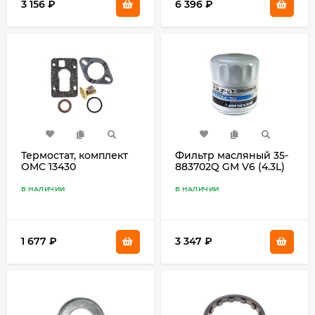
3 156
₽
6 396
₽
Термостат, комплект
Фильтр масляный 35-
OMC 13430
883702Q GM V6 (4.3L)
В НАЛИЧИИ
В НАЛИЧИИ
1 677
₽
3 347
₽