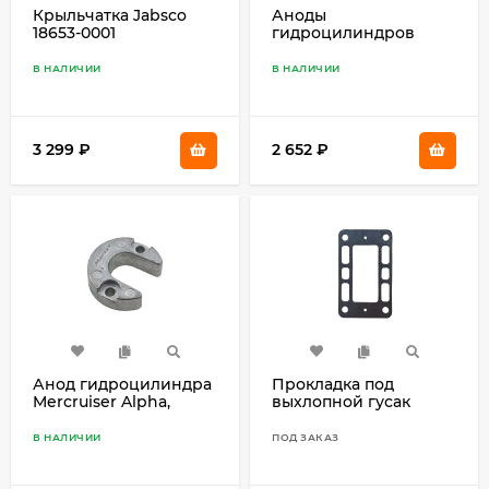
Крыльчатка Jabsco
Аноды
18653-0001
гидроцилиндров
Mercruiser Bravo, с
крепежом,
В НАЛИЧИИ
В НАЛИЧИИ
алюминиевые
3 299
₽
2 652
₽
Анод гидроцилиндра
Прокладка под
Mercruiser Alpha,
выхлопной гусак
цинковый
856039-3
В НАЛИЧИИ
ПОД ЗАКАЗ