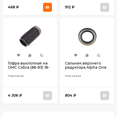
468
₽
912
₽
Гофра выхлопная на
Сальник верхнего
OMC Cobra (86-93) 18-
редуктора Alpha One
2764T
(Mercruiser) 85020
ПОД ЗАКАЗ
ПОД ЗАКАЗ
4 306
₽
804
₽