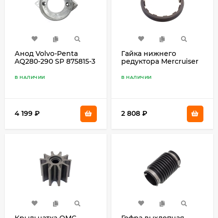
Анод Volvo-Penta
Гайка нижнего
AQ280-290 SP 875815-3
редуктора Mercruiser
CMV18
Alpha, Bravo I, Merc
100-300 79448
В НАЛИЧИИ
В НАЛИЧИИ
4 199
₽
2 808
₽
Крыльчатка OMC
Гофра выхлопная