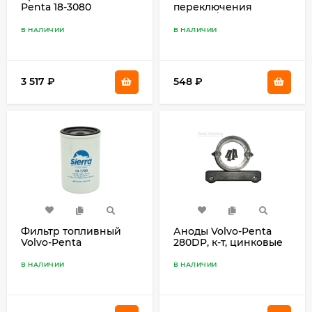
Penta 18-3080
переключения
Mercury/Mercruiser 26-
89236
В НАЛИЧИИ
В НАЛИЧИИ
3 517
₽
548
₽
Фильтр топливный
Аноды Volvo-Penta
Volvo-Penta
280DP, к-т, цинковые
В НАЛИЧИИ
В НАЛИЧИИ