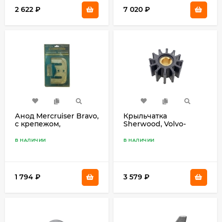
2 622
₽
7 020
₽
Анод Mercruiser Bravo,
Крыльчатка
с крепежом,
Sherwood, Volvo-
алюминиевый
Penta, Yamaha, Onan...
9959
В НАЛИЧИИ
В НАЛИЧИИ
1 794
₽
3 579
₽