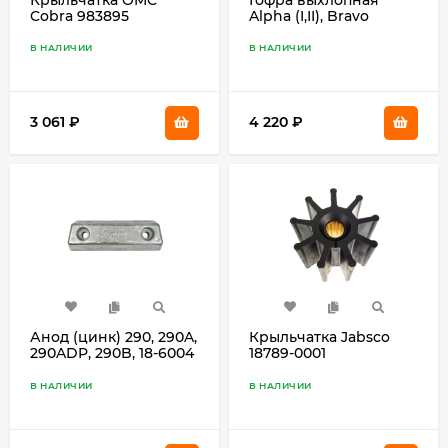
Cobra 983895
Alpha (I,II), Bravo
В НАЛИЧИИ
В НАЛИЧИИ
3 061
₽
4 220
₽
Анод (цинк) 290, 290A,
Крыльчатка Jabsco
290ADP, 290B, 18-6004
18789-0001
(18-6105)
В НАЛИЧИИ
В НАЛИЧИИ