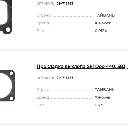
АРТИКУЛ:
09-718163
Страна
ТАЙВАНЬ
Бренд
X-Power
Вес
0.013 кг
Прокладка выхлопа Ski Doo 440, 583,
АРТИКУЛ:
09-718178
Страна
ТАЙВАНЬ
Бренд
X-Power
Вес
0 кг