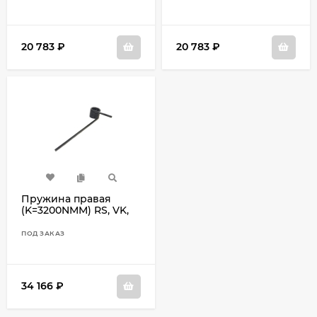
20 783
₽
20 783
₽
Пружина правая
(K=3200NMM) RS, VK,
VK Pro 8FM-47474-10
ПОД ЗАКАЗ
34 166
₽